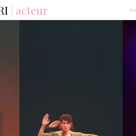
RI
| acteur
Acc