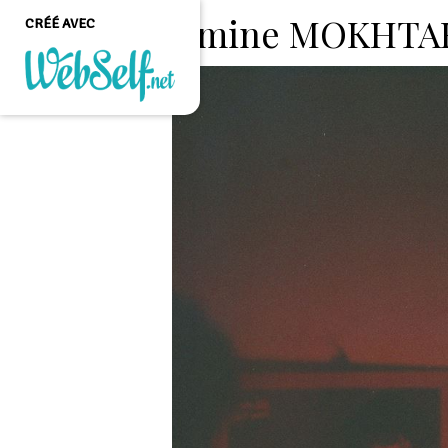
Amine MOKHTA
CRÉÉ AVEC
Créer un site web de
qualité professionnelle
et personnalisable sans
aucune connaissance en
programmation
COMMENCEZ